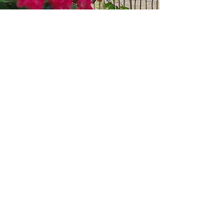
Aus dem alten Kuhstall wurde mit
viel Liebe zum Detail ein heller
Pferdestall gezaubert.
Das Fachwerkhaus (Landhaus)
wurde komplett neu, hell und
freundlich saniert und gestaltet. Im
vorderen Teil befinden sich unsere
Ferienwohnungen mit separatem
Eingang und Terrasse.
Unsere moderne und
hocheffiziente Photovoltaikanlage
mit einem eigenen Speicher
versorgt unsere Erdwärmeheizung.